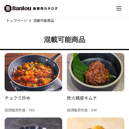
トップページ
混載可能商品
混載可能商品
チュクミ炒め
炭火鶏皮キムチ
店頭推奨売価：980
店頭推奨売価：440